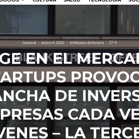
0
General
·
enero 4, 2022
·
6 Minutos de lectura
·
UGE EN EL MERCA
TARTUPS PROVO
NCHA DE INVER
PRESAS CADA V
VENES – LA TERC