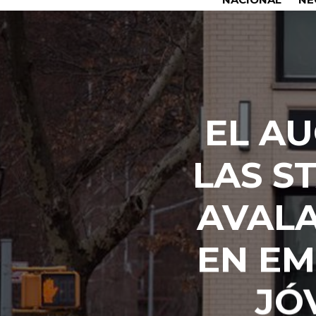
EL A
LAS S
AVALA
EN EM
JÓ