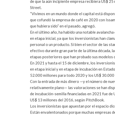
de que la aún incipiente empresa recibiera US$ 25 
Street.
“Vivimos en un mundo donde el capital está disponi
que cofundó la empresa de café en 2020 con Issam 
que hubiera sido” en el pasado, agregó.
En el último año, ha habido una notable avalancha d
en etapa inicial, ya que los inversionistas han cla
personal o un producto. Si bien el sector de las st
efectivo durante gran parte de la última década, 
etapas posteriores que han probado sus modelos 
En 2021 y hasta el 15 de diciembre, los inversioni
en etapa inicial y en etapa de incubación en Estad
52.000 millones para todo 2020 y los US$ 30.000 
Con la entrada de más dinero —y el número de nue
relativamente plano— las valoraciones se han dispa
de incubación-semilla financiadas en 2021 fue de U
US$ 13 millones del 2016, según PitchBook.
Los inversionistas que apuestan por el espacio di
Están envalentonados porque muchas empresas de 