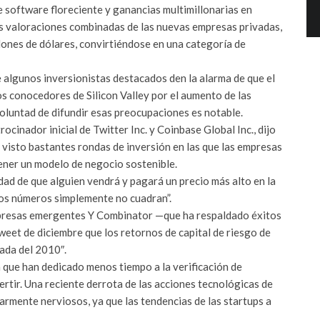
e software floreciente y ganancias multimillonarias en
s valoraciones combinadas de las nuevas empresas privadas,
illones de dólares, convirtiéndose en una categoría de
 algunos inversionistas destacados den la alarma de que el
s conocedores de Silicon Valley por el aumento de las
voluntad de difundir esas preocupaciones es notable.
cinador inicial de Twitter Inc. y Coinbase Global Inc., dijo
 visto bastantes rondas de inversión en las que las empresas
ener un modelo de negocio sostenible.
idad de que alguien vendrá y pagará un precio más alto en la
“Los números simplemente no cuadran”.
mpresas emergentes Y Combinator —que ha respaldado éxitos
eet de diciembre que los retornos de capital de riesgo de
ada del 2010″.
n que han dedicado menos tiempo a la verificación de
rtir. Una reciente derrota de las acciones tecnológicas de
larmente nerviosos, ya que las tendencias de las startups a