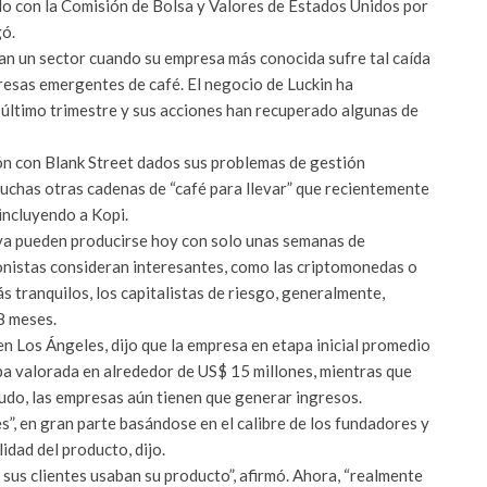
do con la Comisión de Bolsa y Valores de Estados Unidos por
gó.
tan un sector cuando su empresa más conocida sufre tal caída
resas emergentes de café. El negocio de Luckin ha
 último trimestre y sus acciones han recuperado algunas de
n con Blank Street dados sus problemas de gestión
muchas otras cadenas de “café para llevar” que recientemente
incluyendo a Kopi.
iva pueden producirse hoy con solo unas semanas de
ionistas consideran interesantes, como las criptomonedas o
s tranquilos, los capitalistas de riesgo, generalmente,
8 meses.
n Los Ángeles, dijo que la empresa en etapa inicial promedio
ba valorada en alrededor de US$ 15 millones, mientras que
nudo, las empresas aún tienen que generar ingresos.
”, en gran parte basándose en el calibre de los fundadores y
idad del producto, dijo.
sus clientes usaban su producto”, afirmó. Ahora, “realmente