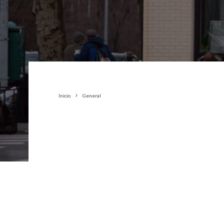
Inicio
General