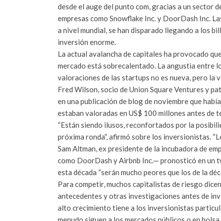
desde el auge del punto com, gracias a un sector d
empresas como Snowflake Inc. y DoorDash Inc. La
a nivel mundial, se han disparado llegando a los b
inversión enorme.
La actual avalancha de capitales ha provocado que
mercado está sobrecalentado. La angustia entre lo
valoraciones de las startups no es nueva, pero la 
Fred Wilson, socio de Union Square Ventures y patro
en una publicación de blog de noviembre que había
estaban valoradas en US$ 100 millones antes de t
“Están siendo ilusos, reconfortados por la posibil
próxima ronda”, afirmó sobre los inversionistas. 
Sam Altman, ex presidente de la incubadora de e
como DoorDash y Airbnb Inc.— pronosticó en un tw
esta década “serán mucho peores que los de la déc
Para competir, muchos capitalistas de riesgo dice
antecedentes y otras investigaciones antes de inve
alto crecimiento tiene a los inversionistas particu
menudo siguen a los mercados públicos o en bolsa.