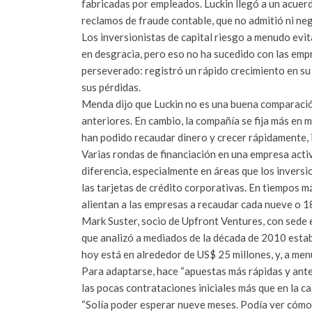
fabricadas por empleados. Luckin llegó a un acuer
reclamos de fraude contable, que no admitió ni ne
Los inversionistas de capital riesgo a menudo evi
en desgracia, pero eso no ha sucedido con las emp
perseverado: registró un rápido crecimiento en su
sus pérdidas.
Menda dijo que Luckin no es una buena comparació
anteriores. En cambio, la compañía se fija más en 
han podido recaudar dinero y crecer rápidamente, 
Varias rondas de financiación en una empresa act
diferencia, especialmente en áreas que los invers
las tarjetas de crédito corporativas. En tiempos má
alientan a las empresas a recaudar cada nueve o 1
Mark Suster, socio de Upfront Ventures, con sede e
que analizó a mediados de la década de 2010 esta
hoy está en alrededor de US$ 25 millones, y, a me
Para adaptarse, hace “apuestas más rápidas y antes
las pocas contrataciones iniciales más que en la cal
“Solía poder esperar nueve meses. Podía ver cómo 