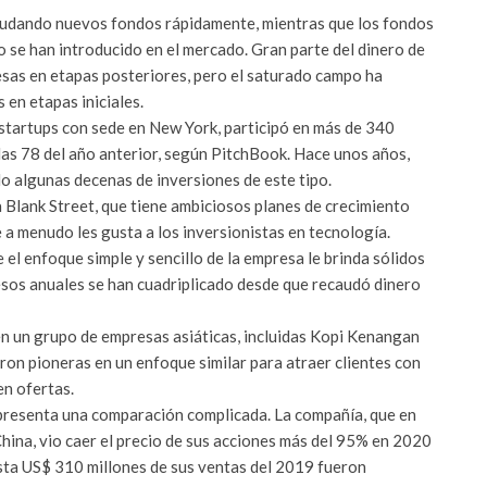
caudando nuevos fondos rápidamente, mientras que los fondos
do se han introducido en el mercado. Gran parte del dinero de
esas en etapas posteriores, pero el saturado campo ha
en etapas iniciales.
 startups con sede en New York, participó en más de 340
las 78 del año anterior, según PitchBook. Hace unos años,
olo algunas decenas de inversiones de este tipo.
 Blank Street, que tiene ambiciosos planes de crecimiento
e a menudo les gusta a los inversionistas en tecnología.
 el enfoque simple y sencillo de la empresa le brinda sólidos
esos anuales se han cuadriplicado desde que recaudó dinero
en un grupo de empresas asiáticas, incluidas Kopi Kenangan
eron pioneras en un enfoque similar para atraer clientes con
en ofertas.
 presenta una comparación complicada. La compañía, que en
ina, vio caer el precio de sus acciones más del 95% en 2020
asta US$ 310 millones de sus ventas del 2019 fueron