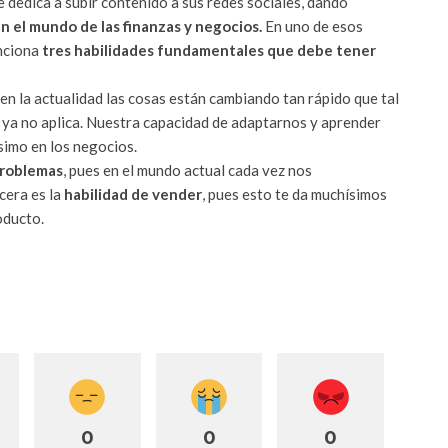
e dedica a subir contenido a sus redes sociales, dando
en el mundo de las finanzas y negocios.
En uno de esos
nciona
tres habilidades fundamentales que debe tener
en la actualidad las cosas están cambiando tan rápido que tal
y ya no aplica. Nuestra capacidad de adaptarnos y aprender
simo en los negocios.
problemas
, pues en el mundo actual cada vez nos
cera es la
habilidad de vender
, pues esto te da muchísimos
oducto.
0
0
0