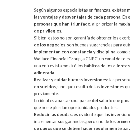
Según algunos especialistas en finanzas, existen
m
las ventajas y desventajas de cada persona.
En e
personas que han triunfado,
al priorizar
la maxi
de privilegios.
Si bien, estos no son garantía de obtener los exor
de los negocios
, son buenas sugerencias para qui
implementan con constancia y disciplina
, como 
Wallace Financial Group, a CNBC, un canal de tele
una entrevista mostró los
hábitos de los cliente
adinerada.
Realizar y cuidar buenas inversiones:
las person
en sueldos,
sino que resulta de las
inversiones
qu
previamente.
Lo ideal es
apartar una parte del salario
que gana
que no se pierdan oportunidades prudentes.
Reducir las deudas:
es evidente que las inversion
incrementar sus ganancias, pero uno de los primer
de pagos que se deben hacer regularmente
para