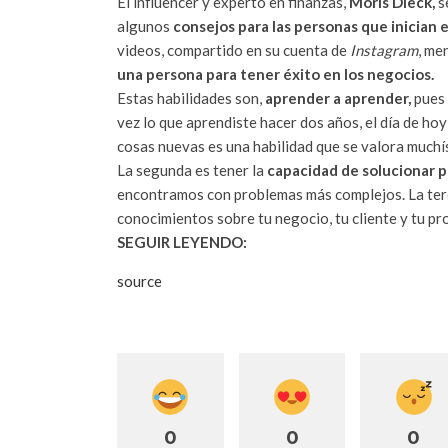
El influencer y experto en finanzas,
Moris Dieck,
s
algunos
consejos para las personas que inician 
videos, compartido en su cuenta de
Instagram
, me
una persona para tener éxito en los negocios.
Estas habilidades son,
aprender a aprender,
pues 
vez lo que aprendiste hacer dos años, el día de ho
cosas nuevas es una habilidad que se valora muchí
La segunda es tener la
capacidad de solucionar 
encontramos con problemas más complejos. La ter
conocimientos sobre tu negocio, tu cliente y tu pr
SEGUIR LEYENDO:
source
0
0
0