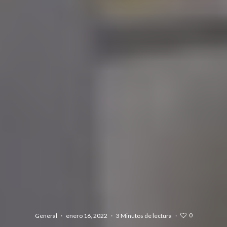
0
General
·
enero 16, 2022
·
3 Minutos de lectura
·