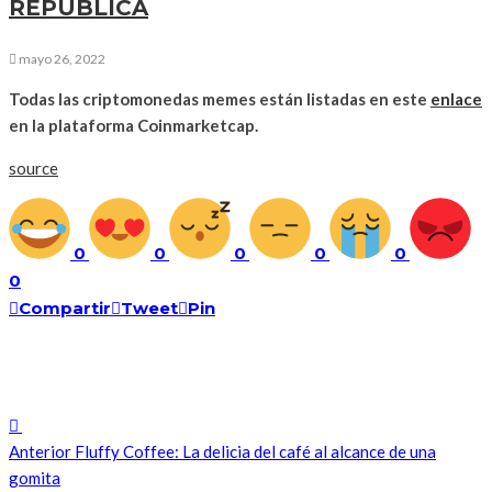
REPÚBLICA
mayo 26, 2022
Todas las criptomonedas memes están listadas en este
enlace
en la plataforma Coinmarketcap.
source
0
0
0
0
0
0
Compartir
Tweet
Pin
Anterior
Fluffy Coffee: La delicia del café al alcance de una
gomita