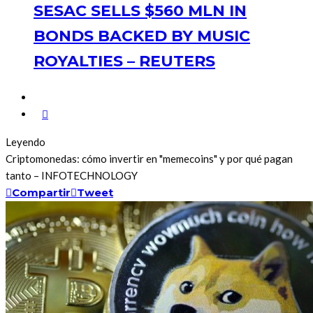
SESAC SELLS $560 MLN IN
BONDS BACKED BY MUSIC
ROYALTIES – REUTERS
Leyendo
Criptomonedas: cómo invertir en "memecoins" y por qué pagan
tanto – INFOTECHNOLOGY
Compartir
Tweet