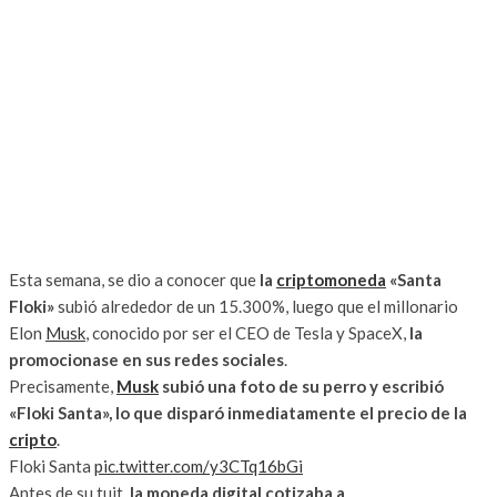
Esta semana, se dio a conocer que
la
criptomoneda
«Santa
Floki»
subió alrededor de un
15.300%
, luego que el millonario
Elon
Musk
, conocido por ser el CEO de Tesla y SpaceX,
la
promocionase en sus redes sociales
.
Precisamente,
Musk
subió una foto de su perro y escribió
«Floki Santa», lo que disparó inmediatamente el precio de la
cripto
.
Floki Santa
pic.twitter.com/y3CTq16bGi
Antes de su tuit,
la moneda digital cotizaba a