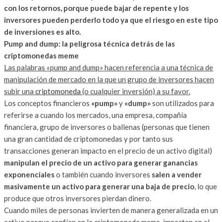
con los retornos, porque puede bajar de repente y los
inversores pueden perderlo todo ya que el riesgo en este tipo
de inversiones es alto.
Pump and dump: la peligrosa técnica detrás de las
criptomonedas meme
Las palabras «pump and dump» hacen referencia a una técnica de
manipulación de mercado en la que un grupo de inversores hacen
subir una
criptomoneda
(o cualquier inversión) a su favor.
Los conceptos financieros
«pump»
y
«dump»
son utilizados para
referirse a cuando los mercados, una empresa, compañía
financiera, grupo de inversores o ballenas (personas que tienen
una gran cantidad de criptomonedas y por tanto sus
transacciones generan impacto en el precio de un activo digital)
manipulan el precio de un activo para generar ganancias
exponenciales
o también cuando inversores
salen a vender
masivamente un activo para generar una baja de precio
, lo que
produce que otros inversores pierdan dinero.
Cuando miles de personas invierten de manera generalizada en un
activo porque confían en la criptomoneda meme, impactan en el