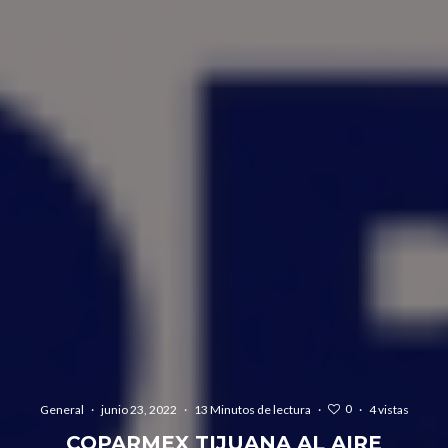
0
General
·
junio 23, 2022
·
13 Minutos de lectura
·
·
4 vistas
COPARMEX TIJUANA AL AIRE