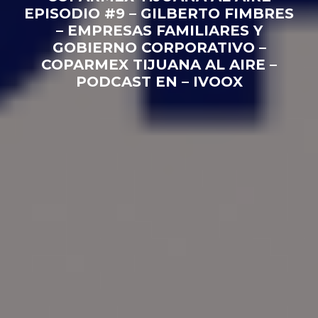
EPISODIO #9 – GILBERTO FIMBRES
– EMPRESAS FAMILIARES Y
GOBIERNO CORPORATIVO –
COPARMEX TIJUANA AL AIRE –
PODCAST EN – IVOOX