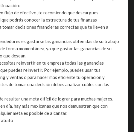
ntinuación:
en flujo de efectivo, te recomiendo que descargues
el que podrás conocer la estructura de tus finanzas
 a tomar decisiones financieras correctas que te lleven a
endedores es gastarse las ganancias obtenidas de su trabajo
ro de forma momentánea, ya que gastar las ganancias de su
ro que desean.
ecesitas reinvertir en tu empresa todas las ganancias
que puedes reinvertir. Por ejemplo, puedes usar tus
g y ventas o para hacer más eficiente tu operación y
ntes de tomar una decisión debes analizar cuáles son las
e resultar una meta difícil de lograr para muchas mujeres,
y en día, hay más mexicanas que nos demuestran que con
quier meta es posible de alcanzar.
ratuito