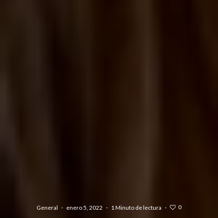
0
General
·
enero 5, 2022
·
1 Minuto de lectura
·