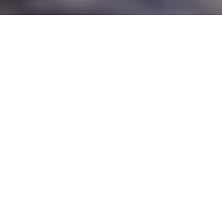
Inicio
General