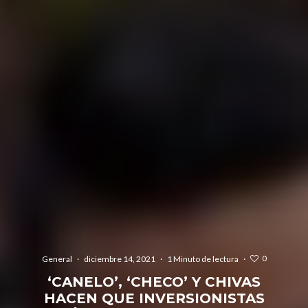
0
General
·
diciembre 14, 2021
·
1 Minuto de lectura
·
‘CANELO’, ‘CHECO’ Y CHIVAS
HACEN QUE INVERSIONISTAS