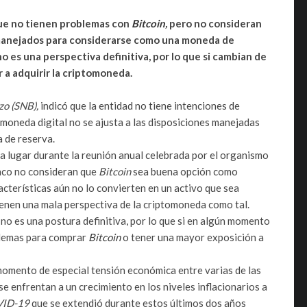
ue no tienen problemas con
Bitcoin
,
pero no consideran
s manejados para considerarse como una moneda de
o es una perspectiva definitiva, por lo que si cambian de
a adquirir la criptomoneda.
zo (SNB),
indicó que la entidad no tiene intenciones de
moneda digital no se ajusta a las disposiciones manejadas
 de reserva.
a lugar durante la reunión anual celebrada por el organismo
anco no consideran que
Bitcoin
sea buena opción como
cterísticas aún no lo convierten en un activo que sea
tienen una mala perspectiva de la criptomoneda como tal.
no es una postura definitiva, por lo que si en algún momento
lemas para comprar
Bitcoin
o tener una mayor exposición a
momento de especial tensión económica entre varias de las
 enfrentan a un crecimiento en los niveles inflacionarios a
ID-19
que se extendió durante estos últimos dos años