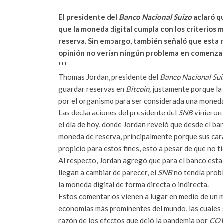
El presidente del
Banco Nacional Suizo
aclaró q
que la moneda digital cumpla con los criterio
reserva. Sin embargo, también señaló que esta n
opinión no verían ningún problema en comenzar 
***
Thomas Jordan, presidente del
Banco Nacional Sui
guardar reservas en
Bitcoin,
justamente porque la 
por el organismo para ser considerada una moneda
Las declaraciones del presidente del
SNB
vinieron 
el día de hoy, donde Jordan reveló que desde el b
moneda de reserva, principalmente porque sus cara
propicio para estos fines, esto a pesar de que no 
Al respecto, Jordan agregó que para el banco esta 
llegan a cambiar de parecer, el
SNB
no tendía prob
la moneda digital de forma directa o indirecta.
Estos comentarios vienen a lugar en medio de un 
economías más prominentes del mundo, las cuales se
razón de los efectos que dejó la pandemia por
COV