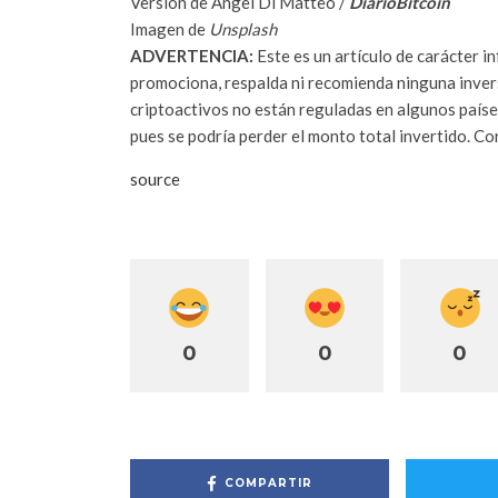
Versión de Angel Di Matteo /
DiarioBitcoin
Imagen de
Unsplash
ADVERTENCIA:
Este es un artículo de carácter i
promociona, respalda ni recomienda ninguna inversi
criptoactivos no están reguladas en algunos paíse
pues se podría perder el monto total invertido. Cons
source
0
0
0
COMPARTIR