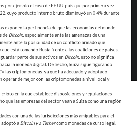
s por ejemplo el caso de EE UU, país que por primera vez
022, cuyo producto interno bruto disminuyó un 0,4% durante
tas exponen la pertinencia de que las economías del mundo
as de
Bitcoin,
especialmente ante las amenazas de una
almente ante la posibilidad de un conflicto armado que
a que está tomando Rusia frente a las coaliciones de países.
esguardar parte de sus activos en
Bitcoin,
esto no significa
 hacia la moneda digital. De hecho, Suiza sigue figurando
C
y las criptomonedas, ya que ha adecuado y adoptado
 operar de mejor con las criptomonedas a nivel local y
 cripto en la que establece disposiciones y regulaciones
cho que las empresas del sector vean a Suiza como una región
udades con una de las jurisdicciones más amigables para el
a adoptó a
Bitcoin
y a
Tether
como monedas de curso legal.