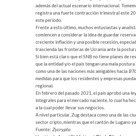
además del actual escenario internacional. Tomemo
registra una fuerte contracción trimestral este 2
este período.
Frente a esto último, muchos entusiastas y analis
comiencen a considerar la idea de guardar reserv
creciente inflación y una posible recesión, especi
trascienda las fronteras de Ucrania ante la postur
Si bien está claro que el SNB no tiene planes de r
que la entidad y/o el país tengan una mala postura
como una de las naciones más amigables hacia
BT
medidas para que los residentes y empresas puedan
regional.
En febrero del pasado 2021, el país aprobó una ley
integrales para el mercado naciente, lo cual ha he
a la cual poder llevar sus negocios.
A nivel particular, Zug destaca como una de las ci
sector cripto, mientras que el cantón de Lugano y
Fuente:
Zycrypto