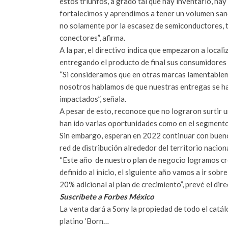
estos triunfos, a grado tal que hay inventario, hay 
fortalecimos y aprendimos a tener un volumen sano
no solamente por la escasez de semiconductores, t
conectores”, afirma.
A la par, el directivo indica que empezaron a loca
entregando el producto de final sus consumidores 
“Si consideramos que en otras marcas lamentablem
nosotros hablamos de que nuestras entregas se han
impactados”, señala.
A pesar de esto, reconoce que no lograron surtir u
han ido varias oportunidades como en el segmento
Sin embargo, esperan en 2022 continuar con buen
red de distribución alrededor del territorio naciona
“Este año de nuestro plan de negocio logramos c
definido al inicio, el siguiente año vamos a ir sob
20% adicional al plan de crecimiento”, prevé el dire
Suscríbete a Forbes México
La venta dará a Sony la propiedad de todo el catál
platino ‘Born…