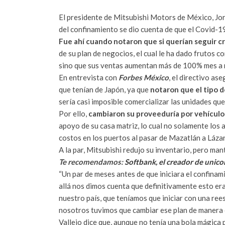
El presidente de Mitsubishi Motors de México, Jor
del confinamiento se dio cuenta de que el Covid-19
Fue ahí cuando notaron que si querían seguir c
de su plan de negocios, el cual le ha dado frutos c
sino que sus ventas aumentan más de 100% mes a 
En entrevista con
Forbes México
, el directivo as
que tenían de Japón, ya que
notaron que el tipo d
sería casi imposible comercializar las unidades qu
Por ello,
cambiaron su proveeduría por vehículos
apoyo de su casa matriz, lo cual no solamente los 
costos en los puertos al pasar de Mazatlán a Láza
A la par, Mitsubishi redujo su inventario, pero m
Te recomendamos:
Softbank, el creador de unic
“Un par de meses antes de que iniciara el confina
allá nos dimos cuenta que definitivamente esto er
nuestro país, que teníamos que iniciar con una ree
nosotros tuvimos que cambiar ese plan de manera c
Vallejo dice que, aunque no tenía una bola mágica 