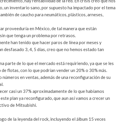
crecimiento, hay rentabilidad de la red. En crisis creo que nos
, un inventario sano, por supuesto ha impactado por el tema
ambién de caucho para neumáticos, plásticos, arneses,
lizar proveeduría en México, de tal manera que están
sin que tenga un problema por retrasos.
ente han tenido que hacer paros de línea por meses y
 desfasado 3, 4, 5 días, creo que no hemos estado tan
na parte de lo que el mercado está requiriendo, ya que se les
 de flotas, con lo que podrían vender un 20% o 30% más.
o números en ventas, además de una reconfiguración de su
l.
recer casi un 37% aproximadamente de lo que habíamos
re este plan ya reconfigurado, que aun así vamos a crecer un
ctivo de Mitsubishi.
ogo de la leyenda del rock, incluyendo el álbum 15 veces