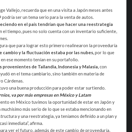
ge Vallejo, recuerda que en una visita a Japón meses antes
 podría ser un tema serio para la venta de autos.
reciendo en el país tendrían que hacer una reestrategia
on el tiempo, pues no solo cuenta con un inventario suficiente,
mes.
egura que para lograr esto primero realinearon la proveeduría
e cambio y la fluctuación estaba por las nubes,
por lo que
e en ese momento tenían en su portafolio.
 provenientes de Tailandia, Indonesia y Malasia,
con
ayudó en el tema cambiario, sino también en materia de
ro Cárdenas.
antuvo una buena producción para poder estar surtiendo.
ornios, va por más empresas en México y Latam
miento en México tuvimos la oportunidad de estar en Japón y
a muchísimo más serio de lo que se estaba mencionando en
structura y una reestrategia, ya teníamos definido a un plan y
asi inmediata”, afirma.
para ver el futuro, además de este cambio de proveeduría,