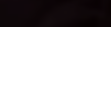
Inicio
General