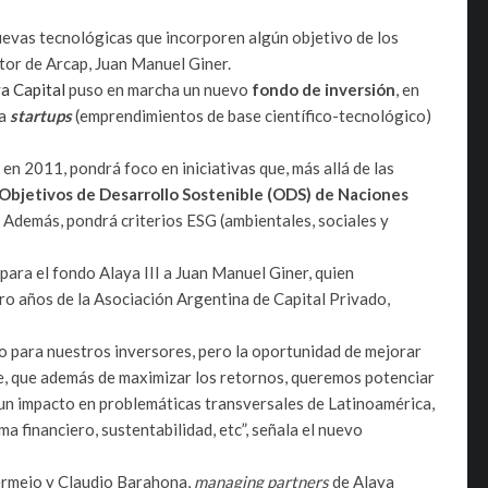
evas tecnológicas que incorporen algún objetivo de los
or de Arcap, Juan Manuel Giner.
a Capital
puso en marcha un nuevo
fondo de inversión
, en
 a
startups
(emprendimientos de base científico-tecnológico)
n 2011, pondrá foco en iniciativas que, más allá de las
Objetivos de Desarrollo Sostenible (ODS) de Naciones
. Además, pondrá criterios ESG (ambientales, sociales y
para el fondo Alaya III a Juan Manuel Giner, quien
ro años de la Asociación Argentina de Capital Privado,
ro para nuestros inversores, pero la oportunidad de mejorar
de, que además de maximizar los retornos, queremos potenciar
n impacto en problemáticas transversales de Latinoamérica,
a financiero, sustentabilidad, etc”, señala el nuevo
ermejo y Claudio Barahona,
managing partners
de Alaya