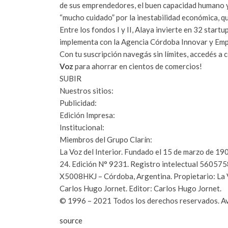
de sus emprendedores, el buen capacidad humano y 
“mucho cuidado” por la inestabilidad económica, q
Entre los fondos I y II, Alaya invierte en 32 star
implementa con la Agencia Córdoba Innovar y Empr
Con tu suscripción navegás sin límites, accedés a
Voz
para ahorrar en cientos de comercios!
SUBIR
Nuestros sitios:
Publicidad:
Edición Impresa:
Institucional:
Miembros del Grupo Clarín:
La Voz del Interior. Fundado el 15 de marzo de 19
24. Edición N°
9231
. Registro intelectual 5605758
X5008HKJ – Córdoba, Argentina. Propietario: La Vo
Carlos Hugo Jornet. Editor: Carlos Hugo Jornet.
© 1996 –
2021
Todos los derechos reservados. Avi
source