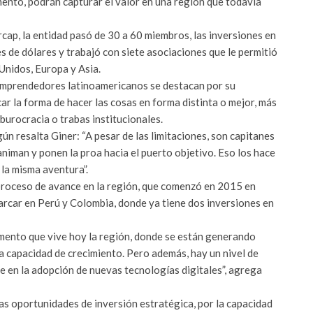
ento, podrán capturar el valor en una región que todavía
rcap, la entidad pasó de 30 a 60 miembros, las inversiones en
s de dólares y trabajó con siete asociaciones que le permitió
 Unidos, Europa y Asia.
emprendedores latinoamericanos se destacan por su
scar la forma de hacer las cosas en forma distinta o mejor, más
burocracia o trabas institucionales.
n resalta Giner: “A pesar de las limitaciones, son capitanes
iman y ponen la proa hacia el puerto objetivo. Eso los hace
 la misma aventura”.
proceso de avance en la región, que comenzó en 2015 en
barcar en Perú y Colombia, donde ya tiene dos inversiones en
mento que vive hoy la región, donde se están generando
 capacidad de crecimiento. Pero además, hay un nivel de
e en la adopción de nuevas tecnologías digitales”, agrega
as oportunidades de inversión estratégica, por la capacidad