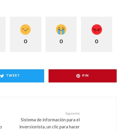
0
0
0
TWEET
PIN
Siguiente
Sistema de información para el
ño
inversionista, un clic para hacer