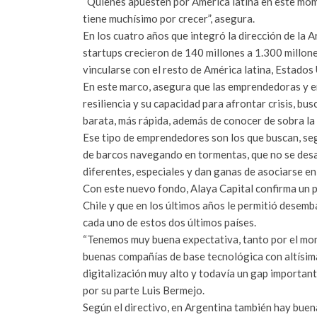
“Quienes apuesten por América latina en este mom
tiene muchísimo por crecer”, asegura.
En los cuatro años que integró la dirección de la A
startups crecieron de 140 millones a 1.300 millone
vincularse con el resto de América latina, Estados
En este marco, asegura que las emprendedoras y 
resiliencia y su capacidad para afrontar crisis, bu
barata, más rápida, además de conocer de sobra la 
Ese tipo de emprendedores son los que buscan, segú
de barcos navegando en tormentas, que no se desan
diferentes, especiales y dan ganas de asociarse en
Con este nuevo fondo, Alaya Capital confirma un 
Chile y que en los últimos años le permitió desem
cada uno de estos dos últimos países.
“Tenemos muy buena expectativa, tanto por el mo
buenas compañías de base tecnológica con altísima
digitalización muy alto y todavía un gap important
por su parte Luis Bermejo.
Según el directivo, en Argentina también hay buen