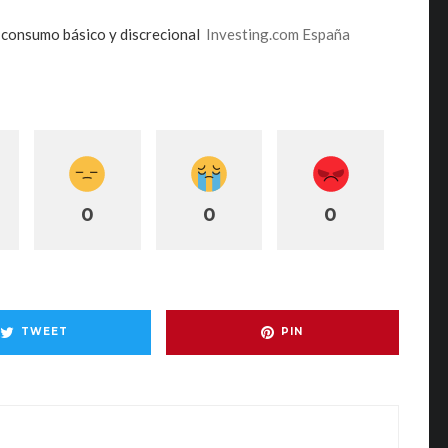
 consumo básico y discrecional
Investing.com España
0
0
0
TWEET
PIN