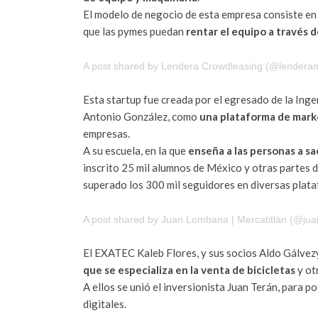
El modelo de negocio de esta empresa consiste en 
que las pymes puedan
rentar el equipo a través 
A post shared by Lendera Crowdleasing (@lendera
Esta startup fue creada por el egresado de la Ing
Antonio González, como
una plataforma de mark
empresas.
A su escuela, en la que
enseña a las personas a 
inscrito 25 mil alumnos de México y otras partes d
superado los 300 mil seguidores en diversas plat
A post shared by Juan Lombana | Mercatitlán (@ju
El EXATEC Kaleb Flores, y sus socios Aldo Gálve
que se especializa en la venta de bicicletas
y ot
A ellos se unió el inversionista Juan Terán, para p
digitales.