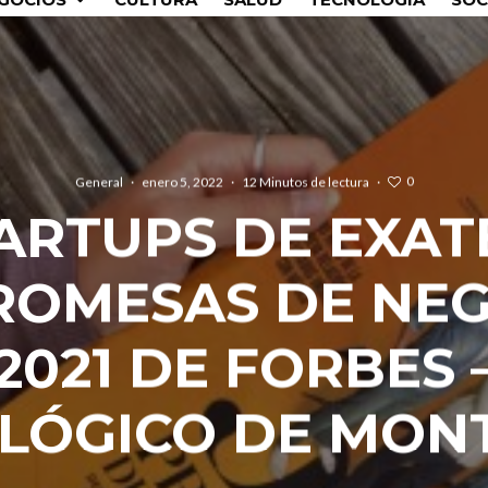
0
General
·
enero 5, 2022
·
12 Minutos de lectura
·
TARTUPS DE EXAT
ROMESAS DE NE
2021 DE FORBES 
LÓGICO DE MON