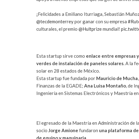
¡Felicidades a Emiliano Iturriaga, Sebastián Muño
@tecdemonterrey
por ganar con su empresa
#Rut
culturales, el premio
@Hultprize
mundial!
pic.twi
Esta startup sirve como
enlace entre empresas 
verdes de instalación de paneles solares
. A la 
solar en 28 estados de México.
Esta startup fue fundada por
Mauricio de Mucha
Finanzas de la EGADE;
Ana Luisa Montaño
, de I
Ingeniería en Sistemas Electrónicos y Maestría en
El egresado de la Maestría en Administración de 
socio
Jorge Amione
fundaron
una plataforma de
de equipo y maquinaria
.