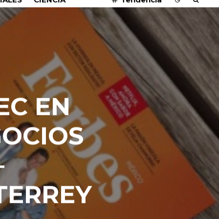
EC EN
GOCIOS
–
TERREY