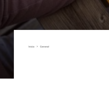
Inicio
General