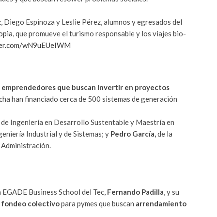
z, Diego Espinoza y Leslie Pérez, alumnos y egresados del
opia
, que promueve el turismo responsable y los viajes bio-
tter.com/wN9uEUeIWM
y emprendedores que buscan invertir en proyectos
fecha han financiado cerca de 500 sistemas de generación
, de Ingeniería en Desarrollo Sustentable y Maestría en
ngeniería Industrial y de Sistemas; y
Pedro García,
de la
 Administración.
la EGADE Business School del Tec,
Fernando Padilla
, y su
 fondeo colectivo
para pymes que buscan
arrendamiento