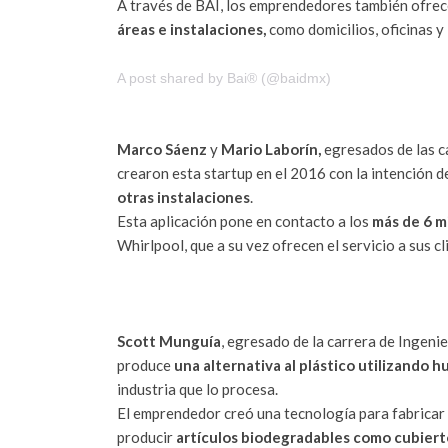
A través de BAI, los emprendedores también ofrec
áreas e instalaciones,
como domicilios, oficinas y
A post shared by Bai® (@baidmx)
Marco Sáenz
y
Mario Laborín,
egresados de las c
crearon esta startup en el 2016 con la intención 
otras instalaciones
.
Esta aplicación pone en contacto a los
más de 6 m
Whirlpool, que a su vez ofrecen el servicio a sus cl
Scott Munguía
, egresado de la carrera de Ingen
produce
una alternativa al plástico utilizando 
industria que lo procesa.
El emprendedor creó una tecnología para fabricar b
producir
artículos biodegradables como cubierto