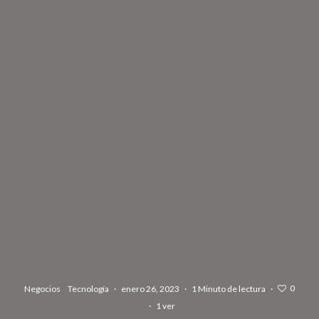
0
Negocios
Tecnología
·
enero 26, 2023
·
1 Minuto de lectura
·
·
1 ver