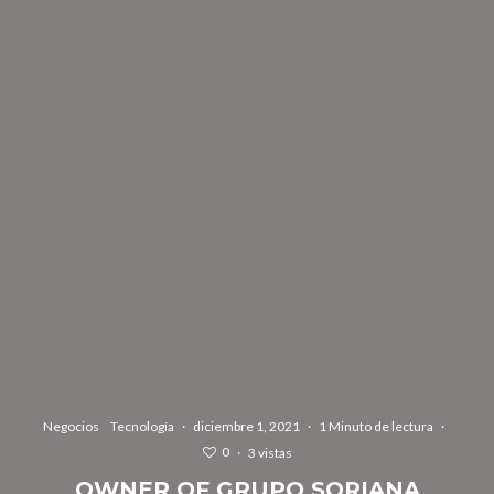
Negocios
Tecnología
·
diciembre 1, 2021
·
1 Minuto de lectura
·
0
·
3 vistas
OWNER OF GRUPO SORIANA