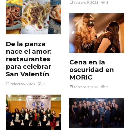
febrero 9, 2023
6
De la panza
nace el amor:
restaurantes
Cena en la
para celebrar
oscuridad en
San Valentín
MORIC
febrero 9, 2023
3
febrero 9, 2023
2