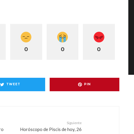
0
0
0
TWEET
PIN
Siguiente
ro
Horóscopo de Piscis de hoy, 26