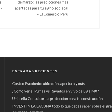
s
de marzo: las predicciones más
 –
acertadas para tu signo zodiacal
– El Comercio Perú
ENTRADAS RECIENTES
Costco Escobedo: ubicación, apertura y más
¿Cómo ver el Pumas vs Rayados en vivo de Liga MX?
Umbrella Consultores: protección para tu construcción
INVEST IN LA LAGUNA todo lo que debes saber sobre el gra
a sumar a la región