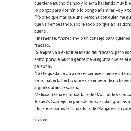
que tiene mucho tiempo y lo está haciendo muy bie
lo pongo para dormir, o lo pongo mientras voy a t
“Yo creo que más que una persona con quien me gus
que van empezando, sobre todo porque ahí es donde
bueno”.
Finalmente, Andrés envió un consejo para quienes 
fracaso.
“Siempre va a existir el miedo del fracaso, pero es
éxito, porque mucha gente me pregunta qué es el éx
personal.
“No te queda de otra de vencer ese miedo e intenta
de no haberlo hecho que va a ser peor de no haberl
Síguelo:
@andreschano
Melissa Bazúa es fundadora de BAZ Tableware, co
Josué A. Cornejo ha ganado popularidad gracias a l
Florencia Sur es la fundadora de Manjares, un cate
source