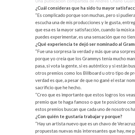
Una publicación compartida de Andres Chano Gua
¿Cuál consideras que ha sido tu mayor satisfacc
“Es complicado porque son muchas, pero si pudiera
escucha una de mis producciones y le gusta, entreg
que esa es la mayor satisfacción, cuando la música
puedes experimentar, es una sensación que no tiene
¿Qué experiencia te dejó ser nominado al Gram
“Fue una sorpresa la verdad y más que una sorpresa
porque yo creía que los Grammys tenía mucho manej
pasa, si vota la gente, si es auténtico y si están b
otros premios como los Billboard u otro tipo de pr
verdad es que, a pesar de que no gané el estar no
sacrificio que he hecho.
“Creo que es importante que estos logros los veas 
premio que te haga famoso o que te posicione com
estos premios buscan que cada uno de nosotros ha
¿Con quién te gustaría trabajar y porque?
“Hay un artista nuevo que es un chavo de Veracruz,
propuestas nuevas más interesantes que hay, me p