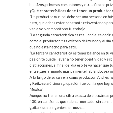
bautizos, primeras comuniones y otras fiestas priv
¿Qué características debe tener un productor 
“Un productor musical debe ser una persona en bús
esto, que debes estar constante reinventando para 
van a volver monótono tu trabajo.
“La segunda característica es resiliencia, es decir,
como el productor más exitoso del mundo y al día 
que no está hecho para esto.
“La tercera característica es tener balance en tu v
pasión te puede llevar a no tener objetividad y si 
distracciones, al final del día eso te va hacer que 
entregues al mundo musicalmente hablando, sea me
A lo largo de su carrera como productor, Andrés ha
y Reik
, esta última agrupación fue con la que log
México”.
Aunque no tienen una cifra exacta de en cuántas p
400, en canciones que salen al mercado, sin consi
guitarrista o ingeniero de mezcla.