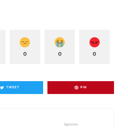
0
0
0
TWEET
PIN
Siguiente