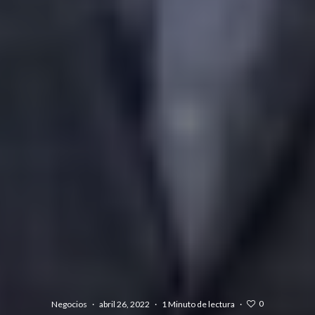
0
Negocios
·
abril 26, 2022
·
1 Minuto de lectura
·