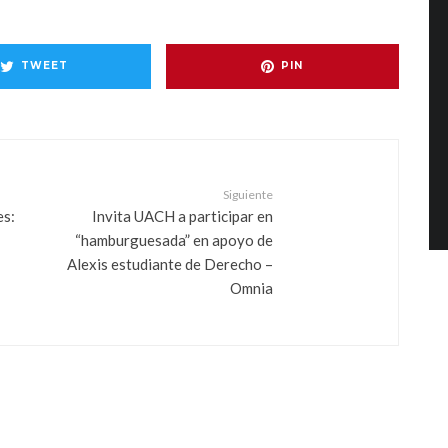
TWEET
PIN
Siguiente
es:
Invita UACH a participar en
“hamburguesada” en apoyo de
Alexis estudiante de Derecho –
Omnia