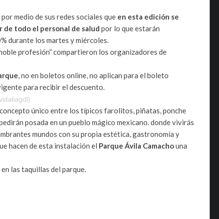
 por medio de sus redes sociales que
en esta edición se
r de todo el personal de salud
por lo que estarán
0% durante los martes y miércoles.
u noble profesión” compartieron los organizadores de
parque
, no en boletos online, no aplican para el boleto
igente para recibir el descuento.
idaliagdl)
concepto único entre los típicos farolitos, piñatas, ponche
s pedirán posada en un pueblo mágico mexicano. donde vivirás
lumbrantes mundos con su propia estética, gastronomía y
e hacen de esta instalación el
Parque Ávila Camacho
una
 en las taquillas del parque.