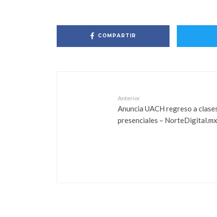
COMPARTIR
Anterior
Anuncia UACH regreso a clase
presenciales – NorteDigital.m