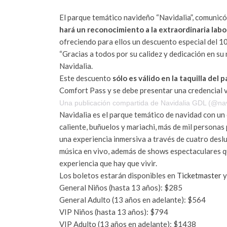
El parque temático navideño “Navidalia”, comunicó
hará un reconocimiento a la extraordinaria labo
ofreciendo para ellos un descuento especial del 1
“Gracias a todos por su calidez y dedicación en s
Navidalia.
Este descuento
sólo es válido en la taquilla del 
Comfort Pass y se debe presentar una credencial v
Una publicación compartida de Navidalia GDL (@nav
Navidalia es el parque temático de navidad con un 
caliente, buñuelos y mariachi, más de mil persona
una experiencia inmersiva a través de cuatro des
música en vivo, además de shows espectaculares qu
experiencia que hay que vivir.
Los boletos estarán disponibles en
Ticketmaster
y
General Niños (hasta 13 años): $285
General Adulto (13 años en adelante): $564
VIP Niños (hasta 13 años): $794
VIP Adulto (13 años en adelante): $1438