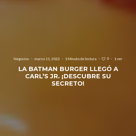
0
Negocios
·
marzo 11, 2022
·
1 Minuto de lectura
·
·
1 ver
LA BATMAN BURGER LLEGÓ A
CARL’S JR. ¡DESCUBRE SU
SECRETO!