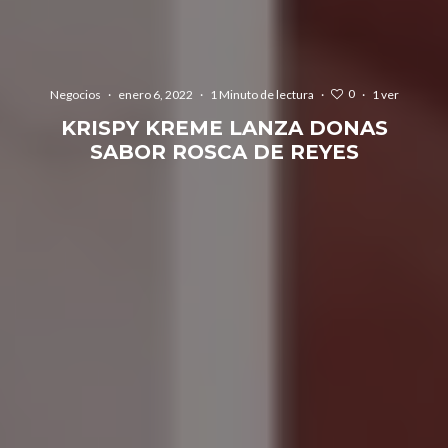
0
Negocios
·
enero 6, 2022
·
1 Minuto de lectura
·
·
1 ver
KRISPY KREME LANZA DONAS
SABOR ROSCA DE REYES