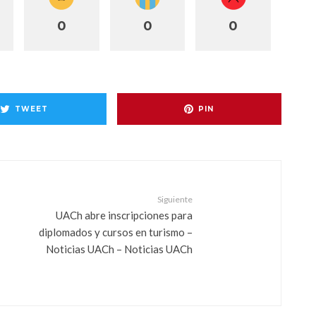
0
0
0
TWEET
PIN
Siguiente
UACh abre inscripciones para
diplomados y cursos en turismo –
Noticias UACh – Noticias UACh