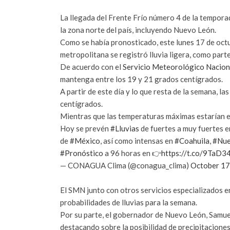
La llegada del Frente Frío número 4 de la tempor
la zona norte del país, incluyendo Nuevo León.
Como se había pronosticado, este lunes 17 de octub
metropolitana se registró lluvia ligera, como par
De acuerdo con el
Servicio Meteorológico Nacion
mantenga entre los 19 y 21 grados centígrados.
A partir de este día y lo que resta de la semana, 
centígrados.
Mientras que las temperaturas máximas estarían e
Hoy se prevén
#Lluvias
de fuertes a muy fuertes en
de
#México
, así como intensas en
#Coahuila
,
#Nu
#Pronóstico
a 96 horas en 👉
https://t.co/9TaD3
— CONAGUA Clima (@conagua_clima)
October 17
El SMN junto con otros servicios especializados 
probabilidades de lluvias para la semana.
Por su parte, el gobernador de Nuevo León, Samuel
destacando sobre la posibilidad de precipitaciones