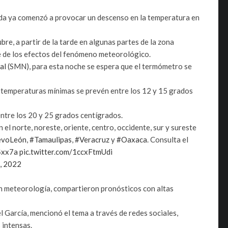
ada ya comenzó a provocar un descenso en la temperatura en
re, a partir de la tarde en algunas partes de la zona
te de los efectos del fenómeno meteorológico.
al
(SMN), para esta noche se espera que el termómetro se
las temperaturas mínimas se prevén entre los 12 y 15 grados
ntre los 20 y 25 grados centígrados.
 el norte, noreste, oriente, centro, occidente, sur y sureste
evoLeón
,
#Tamaulipas
,
#Veracruz
y
#Oaxaca
. Consulta el
4xx7a
pic.twitter.com/1ccxFtmUdi
, 2022
en meteorología, compartieron pronósticos con altas
 García, mencionó el tema a través de redes sociales,
 intensas.