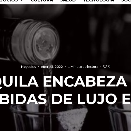
0
Negocios
·
enero 5, 2022
·
1 Minuto de lectura
·
QUILA ENCABEZA
BIDAS DE LUJO 