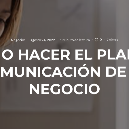
0
Negocios
·
agosto 24, 2022
·
1 Minuto de lectura
·
·
7 vistas
O HACER EL PLA
MUNICACIÓN DE
NEGOCIO