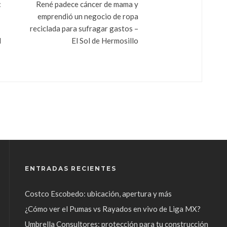
:
René padece cáncer de mama y
emprendió un negocio de ropa
reciclada para sufragar gastos –
l
El Sol de Hermosillo
ENTRADAS RECIENTES
Costco Escobedo: ubicación, apertura y más
¿Cómo ver el Pumas vs Rayados en vivo de Liga MX?
Umbrella Consultores: protección para tu construcción