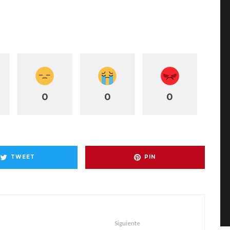
0
0
0
TWEET
PIN
Siguiente