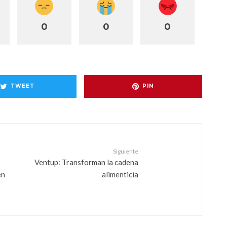
0
0
0
TWEET
PIN
Siguiente
Ventup: Transforman la cadena
en
alimenticia