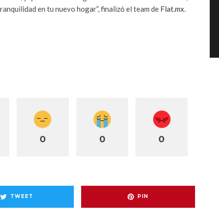
ranquilidad en tu nuevo hogar”, finalizó el team de
Flat.mx
.
0
0
0
TWEET
PIN