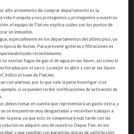
por alto al momento de comprar departamento es la
a vida tranquila y nos protegemos y protegemos a nuestros
ción, el equipo de Flat.mx explica cuáles son los puntos de
prar un inmueble.
agua, especialmente en los departamentos del último piso, ya
 época de lluvias. Para prevenir goteras y filtraciones es
 impermeabilizado recientemente.
 no existan fugas de gas ni de agua en las llaves, así como el
rforadas por el sarro. Lo mejor es abrir y cerrar las llaves
n”, indicó el team de
Flat.mx.
an con alarmas, por lo que vale la pena investigar si se
jemplo, si se pueden recibir notificaciones de activación de
a.
e, debes tomar en cuenta que representará un gasto extra, y
turas se encuentren muy desgastadas y necesiten trabajos a
aler la pena, ya que esto se compensará más tarde con las
a solución es adquirir uno de nuestros Depas Flat, en los
ridad, y que cuentan con garantías únicas de satisfacción;