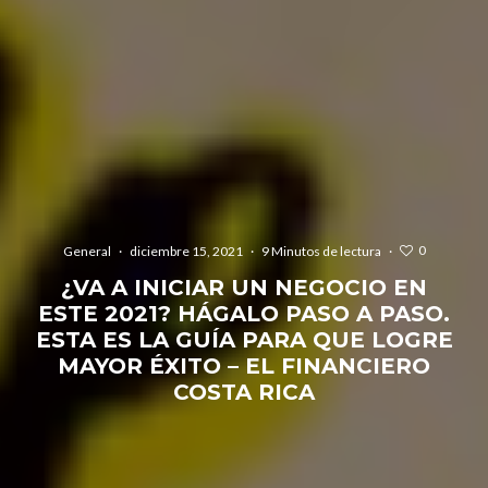
0
General
·
diciembre 15, 2021
·
9 Minutos de lectura
·
¿VA A INICIAR UN NEGOCIO EN
ESTE 2021? HÁGALO PASO A PASO.
ESTA ES LA GUÍA PARA QUE LOGRE
MAYOR ÉXITO – EL FINANCIERO
COSTA RICA