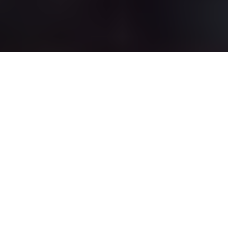
Inicio
General