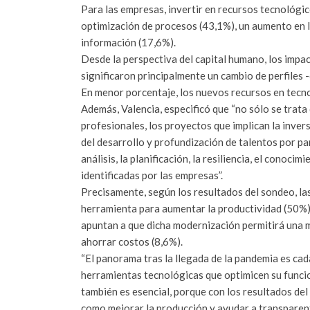
Para las empresas, invertir en recursos tecnológi
optimización de procesos (43,1%), un aumento en l
información (17,6%).
Desde la perspectiva del capital humano, los impac
significaron principalmente un cambio de perfiles 
En menor porcentaje, los nuevos recursos en tecno
Además, Valencia, especificó que “no sólo se trata
profesionales, los proyectos que implican la inver
del desarrollo y profundización de talentos por pa
análisis, la planificación, la resiliencia, el conocim
identificadas por las empresas”.
Precisamente, según los resultados del sondeo, la
herramienta para aumentar la productividad (50%)
apuntan a que dicha modernización permitirá una ma
ahorrar costos (8,6%).
“El panorama tras la llegada de la pandemia es ca
herramientas tecnológicas que optimicen su funcio
también es esencial, porque con los resultados de
como mejorar la producción y ayudar a transparent