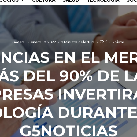
0
General
·
enero 30, 2022
·
3 Minutos de lectura
·
·
2 vistas
NCIAS EN EL ME
ÁS DEL 90% DE L
RESAS INVERTIR
LOGÍA DURANTE 
G5NOTICIAS