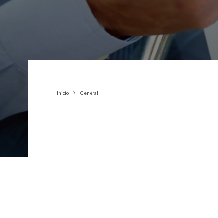
Inicio
General