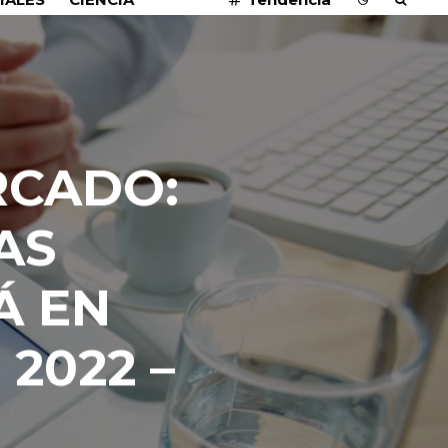
RCADO:
AS
Á EN
2022 –