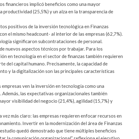
cos financieros implicó beneficios como una mayor
a productividad (25,5%) y un alza en la transparencia de
tos positivos de la inversión tecnológica en Finanzas
-con el mismo headcount- al interior de las empresas (62,7%).
logía significaron subcontrataciones de personal.
 de nuevos aspectos técnicos por trabajar. Para los
sión en tecnología en el sector de finanzas también requieren
rte del capital humano. Precisamente, la capacidad de
iento y la digitalización son las principales características
s empresas ven la inversión en tecnología como una
. Además, las expectativas organizacionales también
yor visibilidad del negocio (21,4%), agilidad (15,7%) y
da vez más claro: las empresas requieren enfocar recursos en
namiento. Invertir en la modernización del área de Finanzas
l estudio quedó demostrado que tiene múltiples beneficios
ar la comunicación organizacional”, reflexiona el ejecutivo