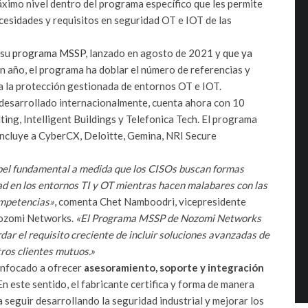
máximo nivel dentro del programa específico que les permite
ecesidades y requisitos en seguridad OT e IOT de las
 su
programa MSSP
, lanzado en agosto de 2021 y
que ya
un año, el programa ha doblar el número de referencias y
 la protección gestionada de entornos OT e IOT.
desarrollado internacionalmente, cuenta ahora con 10
ing, Intelligent Buildings y Telefonica Tech. El programa
incluye a CyberCX, Deloitte, Gemina, NRI Secure
l fundamental a medida que los CISOs buscan formas
ad en los entornos TI y OT mientras hacen malabares con las
competencias»
, comenta Chet Namboodri, vicepresidente
Nozomi Networks.
«El Programa MSSP de Nozomi Networks
dar el requisito creciente de incluir soluciones avanzadas de
ros clientes mutuos.»
enfocado a ofrecer
asesoramiento, soporte y integración
 este sentido, el fabricante certifica y forma de manera
 seguir desarrollando la seguridad industrial y mejorar los