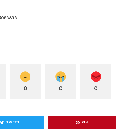
55083633
0
0
0
TWEET
PIN