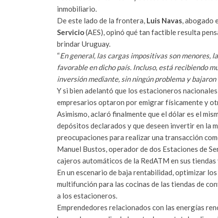
inmobiliario.
De este lado de la frontera,
Luis Navas
, abogado e
Servicio
(AES), opinó qué tan factible resulta pens
brindar Uruguay.
“
En general, las cargas impositivas son menores, las
favorable en dicho país. Incluso, está recibiendo 
inversión mediante, sin ningún problema y bajaron 
Y si bien adelantó que los estacioneros nacionale
empresarios optaron por emigrar físicamente y otr
Asimismo, aclaró finalmente que el dólar es el mis
depósitos declarados y que deseen invertir en la
preocupaciones para realizar una transacción come
Manuel Bustos, operador de dos Estaciones de Ser
cajeros automáticos de la RedATM en sus tiendas 
En un escenario de baja rentabilidad, optimizar lo
multifunción para las cocinas de las tiendas de co
a los estacioneros.
Emprendedores relacionados con las energías renov