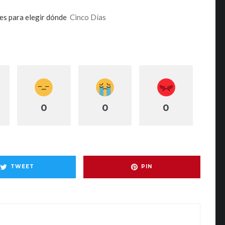
ves para elegir dónde
Cinco Días
0
0
0
TWEET
PIN