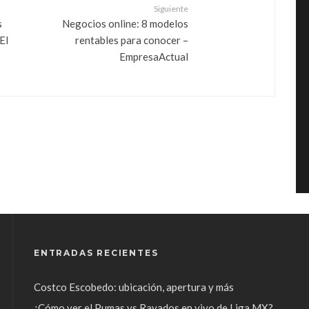
Siguiente
s
Negocios online: 8 modelos
El
rentables para conocer –
EmpresaActual
ENTRADAS RECIENTES
Costco Escobedo: ubicación, apertura y más
¿Cómo ver el Pumas vs Rayados en vivo de Liga MX?