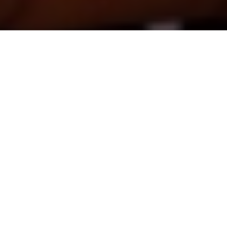
Inicio
General