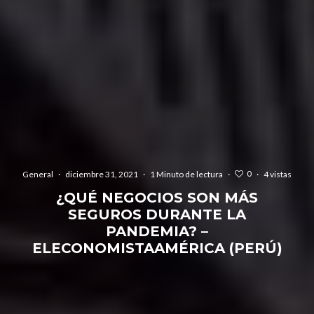
0
General
·
diciembre 31, 2021
·
1 Minuto de lectura
·
·
4 vistas
¿QUÉ NEGOCIOS SON MÁS
SEGUROS DURANTE LA
PANDEMIA? –
ELECONOMISTAAMÉRICA (PERÚ)