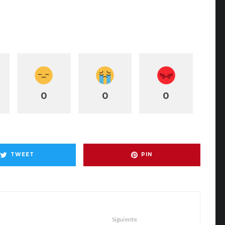
0
0
0
TWEET
PIN
Siguiente