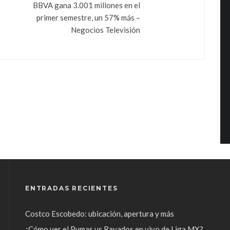
BBVA gana 3.001 millones en el
primer semestre, un 57% más –
Negocios Televisión
ENTRADAS RECIENTES
Costco Escobedo: ubicación, apertura y más
¿Cómo ver el Pumas vs Rayados en vivo de Liga MX?