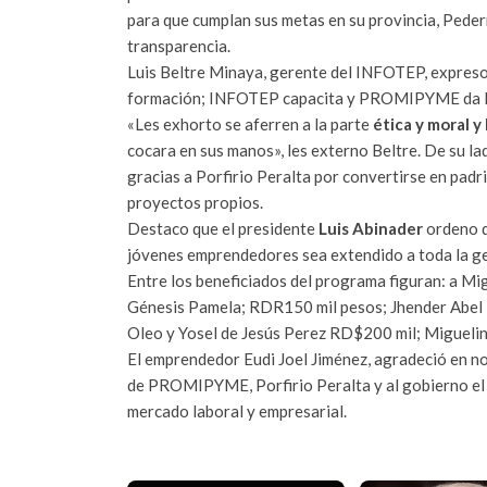
para que cumplan sus metas en su provincia, Peder
transparencia.
Luis Beltre Minaya, gerente del INFOTEP, expres
formación; INFOTEP capacita y PROMIPYME da la 
«Les exhorto se aferren a la parte
ética y moral y
cocara en sus manos», les externo Beltre. De su la
gracias a Porfirio Peralta por convertirse en pa
proyectos propios.
Destaco que el presidente
Luis Abinader
ordeno q
jóvenes emprendedores sea extendido a toda la g
Entre los beneficiados del programa figuran: a M
Génesis Pamela; RDR150 mil pesos; Jhender Abel
Oleo y Yosel de Jesús Perez RD$200 mil; Migueli
El emprendedor Eudi Joel Jiménez, agradeció en no
de PROMIPYME, Porfirio Peralta y al gobierno el 
mercado laboral y empresarial.