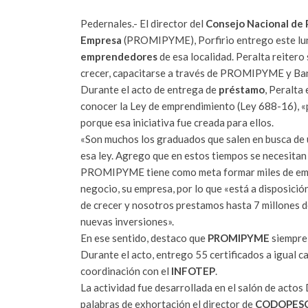
Pedernales.- El director del
Consejo Nacional de 
Empresa
(PROMIPYME), Porfirio entrego este lun
emprendedores
de esa localidad. Peralta reiter
crecer, capacitarse a través de PROMIPYME y Banca
Durante el acto de entrega de
préstamo
, Peralta
conocer la Ley de emprendimiento (Ley 688-16), «p
porque esa iniciativa fue creada para ellos.
«Son muchos los graduados que salen en busca de
esa ley. Agrego que en estos tiempos se necesita
PROMIPYME tiene como meta formar miles de emp
negocio, su empresa, por lo que «está a disposici
de crecer y nosotros prestamos hasta 7 millones 
nuevas inversiones».
En ese sentido, destaco que
PROMIPYME
siempre
Durante el acto, entrego 55 certificados a igual 
coordinación con el
INFOTEP
.
La actividad fue desarrollada en el salón de actos
palabras de exhortación el director de
CODOPES