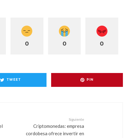
0
0
0
TWEET
PIN
Siguiente
el
Criptomonedas: empresa
cordobesa ofrece invertir en