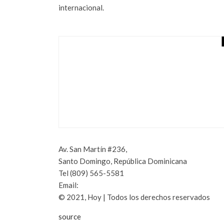
internacional.
BINANCE DESVEL
MUNDO COMPRAN
SECTORES – COI
(NOTICIAS SOBRE
FUTURO DEL DIN
marzo 11, 2022
Av. San Martín #236,
Santo Domingo, República Dominicana
Tel (809) 565-5581
Email:
periodicohoy@hoy.com.do
© 2021, Hoy | Todos los derechos reservados
source