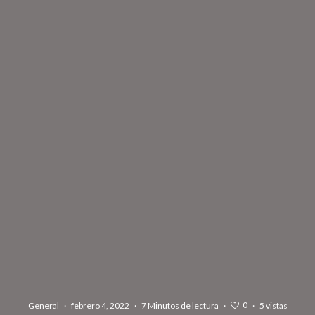
0
General
·
febrero 4, 2022
·
7 Minutos de lectura
·
·
5 vistas