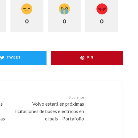
0
0
0
TWEET
PIN
Siguiente
as
Volvo estará en próximas
licitaciones de buses eléctricos en
ias
el país – Portafolio