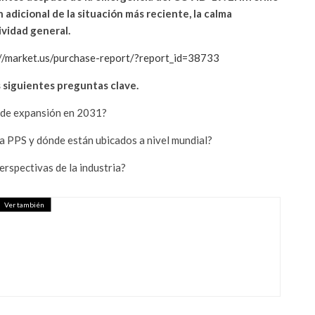
adicional de la situación más reciente, la calma
ividad general.
://market.us/purchase-report/?report_id=38733
 siguientes preguntas clave.
 de expansión en 2031?
a PPS y dónde están ubicados a nivel mundial?
erspectivas de la industria?
Ver también
IENTES DE ALGAS MERCADO
TEGRALES DE 2021 –
EB – INFLUENCERS WEB