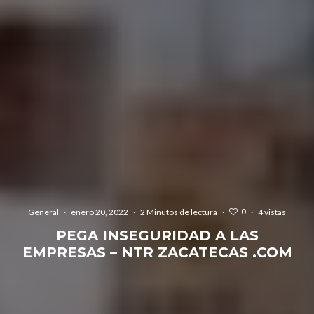
0
General
·
enero 20, 2022
·
2 Minutos de lectura
·
·
4 vistas
PEGA INSEGURIDAD A LAS
EMPRESAS – NTR ZACATECAS .COM