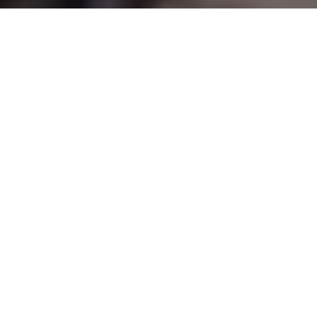
Inicio
General