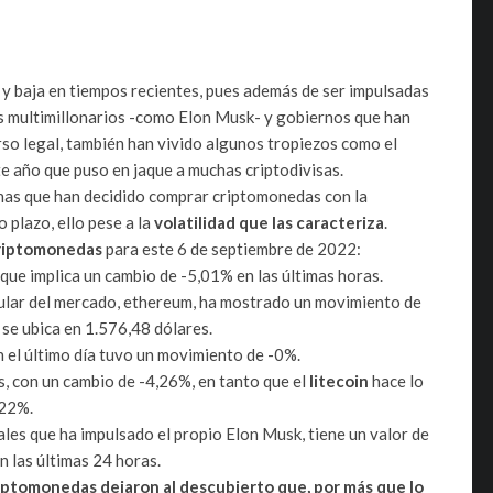
y baja en tiempos recientes, pues además de ser impulsadas
es multimillonarios -como Elon Musk- y gobiernos que han
o legal, también han vivido algunos tropiezos como el
te año que puso en jaque a muchas criptodivisas.
nas que han decidido comprar criptomonedas con la
 plazo, ello pese a la
volatilidad que las caracteriza
.
 criptomonedas
para este 6 de septiembre de 2022:
 que implica un cambio de -5,01% en las últimas horas.
lar del mercado, ethereum, ha mostrado un movimiento de
 se ubica en 1.576,48 dólares.
en el último día tuvo un movimiento de -0%.
s, con un cambio de -4,26%, en tanto que el
litecoin
hace lo
,22%.
ales que ha impulsado el propio Elon Musk, tiene un valor de
n las últimas 24 horas.
iptomonedas dejaron al descubierto que, por más que lo