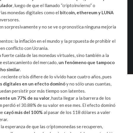
ulador
, luego de que el llamado “criptoinvierno” o
arias monedas digitales como el
bitcoin, ethereum y LUNA
inversores.
en sorpresivamente y no se ve o pronostica ninguna mejoría
ntos: la inflación en el mundo y la propuesta de prohibir el
 en conflicto con Ucrania.
 fuerte caída de las monedas virtuales, sino también a la
de estancamiento del mercado,
un fenómeno que tampoco
ho similar
.
reciente crisis difiere de lo vivido hace cuatro años, pues
s digitales en un efecto dominó
y no sólo unas cuantas,
uedan persistir por más tiempo son latentes.
ente un 77% de su valor
, hasta llegar a la barrera de los
 perdió el 30.88% de su valor en ese mes. El efecto dominó
ue
cayó más del 100%
al pasar de los 118 dólares a valer
erar.
 la esperanza de que las criptomonedas se recuperen,