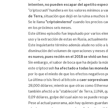
intenten, no pueden escapar del apetito espec
“criptocrash” hundiera en los valores mínimos a v
de Terra,
situación que dejó en la ruina a muchos 
Se le llama
“criptoinvierno”
cuando los precios ca
en los próximos seis meses.
Este último episodio fue impulsado por varios eleme
uso y la extracción de estas en Rusia, actualmente
Este inquietante término además alude no sólo a la
disminución del volumen de operaciones y meses 
es nuevo, pues recién en el 2018 se vivió un hec
Sin embargo, el sabor de boca que ha dejado la más 
este criptocrash
ha afectado a todas las moneda
por lo que el miedo de que los efectos negativos p
La última crisis llevó al bitcoin a
caer sorpresivam
28,000 dólares; mientras que otras como Ethereum
también afectó a la “stablecoin” de Terra, LUNA, q
0,09 dólares, golpe del cual aún no se puede recup
Pese al actual panorama, aún hay quienes guardan