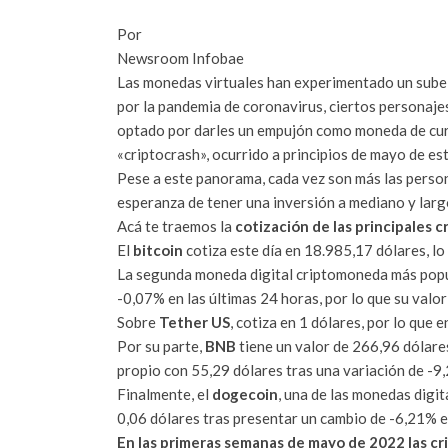
Por
Newsroom Infobae
Las monedas virtuales han experimentado un sube 
por la pandemia de coronavirus, ciertos personaj
optado por darles un empujón como moneda de curs
«criptocrash», ocurrido a principios de mayo de es
Pese a este panorama, cada vez son más las perso
esperanza de tener una inversión a mediano y largo
Acá te traemos la
cotización de las principales
El
bitcoin
cotiza este día en 18.985,17 dólares, lo
La segunda moneda digital criptomoneda más popu
-0,07% en las últimas 24 horas, por lo que su valor
Sobre
Tether US
, cotiza en 1 dólares, por lo que 
Por su parte,
BNB
tiene un valor de 266,96 dólare
propio con 55,29 dólares tras una variación de -9
Finalmente, el
dogecoin
, una de las monedas digit
0,06 dólares tras presentar un cambio de -6,21% e
En las primeras semanas de mayo de 2022 las cr