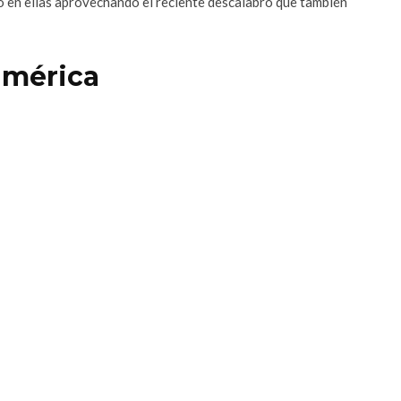
do en ellas aprovechando el reciente descalabro que también
américa