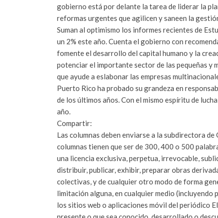
gobierno está por delante la tarea de liderar la pla
reformas urgentes que agilicen y saneen la gestión 
Suman al optimismo los informes recientes de Estu
un 2% este año. Cuenta el gobierno con recomenda
fomente el desarrollo del capital humano y la crea
potenciar el importante sector de las pequeñas y m
que ayude a eslabonar las empresas multinacionales
Puerto Rico ha probado su grandeza en responsabil
de los últimos años. Con el mismo espíritu de luch
año.
Compartir:
Las columnas deben enviarse a la subdirectora de
columnas tienen que ser de 300, 400 o 500 palabra
una licencia exclusiva, perpetua, irrevocable, subli
distribuir, publicar, exhibir, preparar obras derivad
colectivas, y de cualquier otro modo de forma gener
limitación alguna, en cualquier medio (incluyendo p
los sitios web o aplicaciones móvil del periódico 
presente o que sea conocido, desarrollado o descu