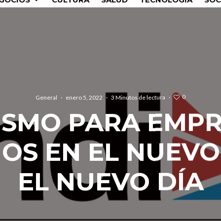
0
General
·
enero 5, 2022
·
3 Minutos de lectura
·
ISMO PARA EMP
OS EN EL NUEVO
EL NUEVO DÍA