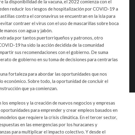
e la disponibilidad de la vacuna, el 2022 comienza con el
eden reducir los riesgos de hospitalización por COVID-19 a
pastillas contra el coronavirus se encuentran en la isla para
evitar contraer el virus con el uso de mascarillas sobre boca
 de manos con agua y jabón.
mostrada por tantos puertorriqueños y patronos, otro
l COVID-19 ha sido la acción decidida de la comunidad
 compartir sus recomendaciones con el gobierno. De suma
iderato de gobierno en su toma de decisiones para centrarlas
 una fortaleza para abordar las oportunidades que nos
llo económico. Sobre todo, la oportunidad de concluir el
onstrucción que ya comienzan.
n los empleos y la creación de nuevos negocios y empresas
as oportunidades para emprender y crear empleos basados en
odelos que requiere la crisis climática. En el tercer sector,
respuestas en las emergencias por los huracanes y
nzas para multiplicar el impacto colectivo. Y desde el