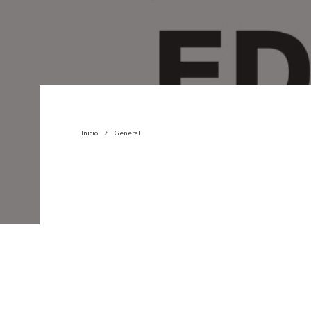
Inicio
General