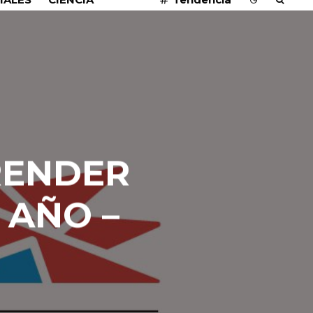
RENDER
 AÑO –