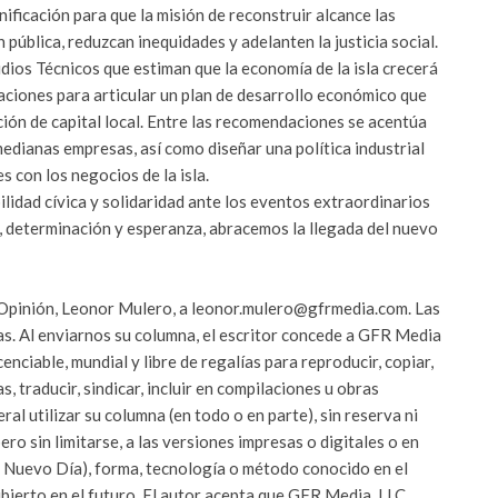
nificación para que la misión de reconstruir alcance las
pública, reduzcan inequidades y adelanten la justicia social.
dios Técnicos que estiman que la economía de la isla crecerá
ciones para articular un plan de desarrollo económico que
ción de capital local. Entre las recomendaciones se acentúa
edianas empresas, así como diseñar una política industrial
 con los negocios de la isla.
idad cívica y solidaridad ante los eventos extraordinarios
a, determinación y esperanza, abracemos la llegada del nuevo
 Opinión, Leonor Mulero, a leonor.mulero@gfrmedia.com. Las
s. Al enviarnos su columna, el escritor concede a GFR Media
cenciable, mundial y libre de regalías para reproducir, copiar,
as, traducir, sindicar, incluir en compilaciones u obras
al utilizar su columna (en todo o en parte), sin reserva ni
ero sin limitarse, a las versiones impresas o digitales o en
El Nuevo Día), forma, tecnología o método conocido en el
bierto en el futuro. El autor acepta que GFR Media, LLC,