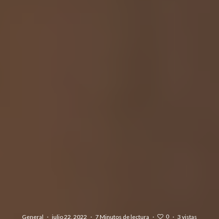
0
General
·
julio 22, 2022
·
7 Minutos de lectura
·
·
3 vistas