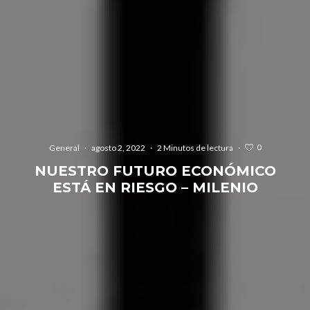
0
General
·
agosto 2, 2022
·
2 Minutos de lectura
·
NUESTRO FUTURO ECONÓMICO
ESTÁ EN RIESGO – MILENIO