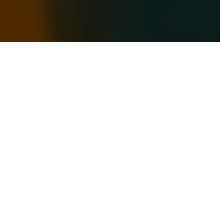
Inicio
General