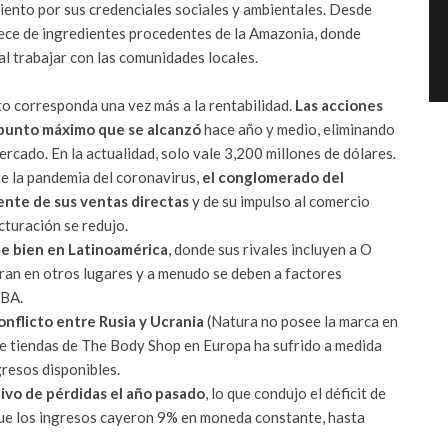
ento por sus credenciales sociales y ambientales. Desde
ece de ingredientes procedentes de la Amazonia, donde
al trabajar con las comunidades locales.
to corresponda una vez más a la rentabilidad.
Las acciones
 punto máximo que se alcanzó
hace año y medio, eliminando
rcado. En la actualidad, solo vale 3,200 millones de dólares.
e la pandemia del coronavirus,
el conglomerado del
mente de sus ventas directas
y de su impulso al comercio
cturación se redujo.
te bien en Latinoamérica
, donde sus rivales incluyen a O
ran en otros lugares y a menudo se deben a factores
BBA.
onflicto entre Rusia y Ucrania
(Natura no posee la marca en
 de tiendas de The Body Shop en Europa ha sufrido a medida
gresos disponibles.
ivo de pérdidas el año pasado
, lo que condujo el déficit de
ue los ingresos cayeron 9% en moneda constante, hasta