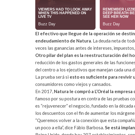
El efectivo que llegue de la operación se destin
endeudamiento de Natura
. La deuda neta de tod
veces las ganancias antes de intereses, impuestos
Otro pilar del plan es la reestructuración del ho
reducción de los gastos generales de las funcione
del centro a los ejecutivos que manejan cada una de
La prueba será si
esto es suficiente para revivir
consumidores como viejos y cansados.
En 2017,
Natura le compró a L’Oréal la empres
famoso por su postura en contra de las pruebas con
es “rejuvenecer” el negocio, fundado en la década d
los descuentos con el fin de aumentar los márgene
“Queremos volver a la conexión que esta compañía 
un poco a ella”, dice Fábio Barbosa.
Se está impla
Reino Unido, donde hay 207 establecimientos, con