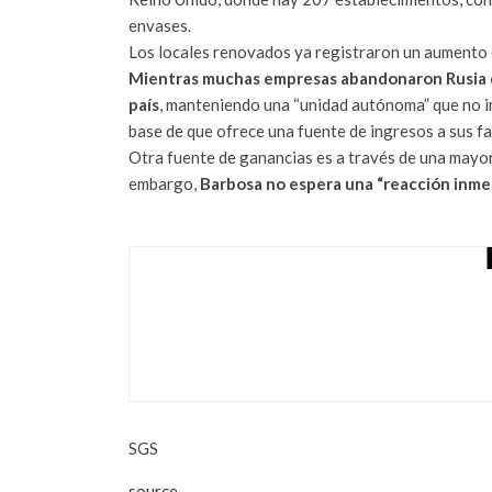
envases.
Los locales renovados ya registraron un aumento e
Mientras muchas empresas abandonaron Rusia de
país
, manteniendo una “unidad autónoma” que no im
base de que ofrece una fuente de ingresos a sus f
Otra fuente de ganancias es a través de una mayor
embargo,
Barbosa no espera una “reacción inme
‘A CONCIENTIZAR
CIBERSEGURIDAD
agosto 21, 2022
SGS
source