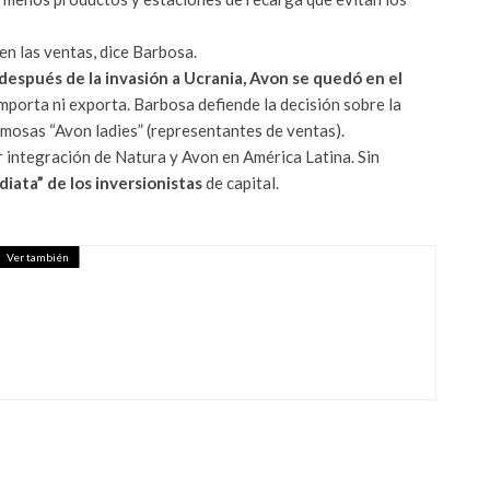
n las ventas, dice Barbosa.
spués de la invasión a Ucrania, Avon se quedó en el
porta ni exporta. Barbosa defiende la decisión sobre la
amosas “Avon ladies” (representantes de ventas).
 integración de Natura y Avon en América Latina. Sin
diata”
de los inversionistas
de capital.
Ver también
SE DE INVERTIR EN
’ – PORTAFOLIO