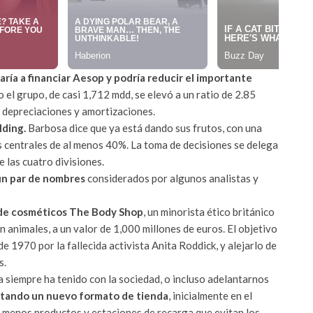
aría a financiar Aesop y podría reducir el importante
o el grupo, de casi 1,712 mdd, se elevó a un ratio de 2.85
, depreciaciones y amortizaciones.
lding.
Barbosa dice que ya está dando sus frutos, con una
s centrales de al menos 40%. La toma de decisiones se delega
 las cuatro divisiones.
 un par de nombres
considerados por algunos analistas y
a de cosméticos The Body Shop
, un minorista ético británico
 animales, a un valor de 1,000 millones de euros. El objetivo
e 1970 por la fallecida activista Anita Roddick, y alejarlo de
s.
siempre ha tenido con la sociedad, o incluso adelantarnos
ntando un nuevo formato de tienda
, inicialmente en el
 menos productos y estaciones de recarga que evitan los